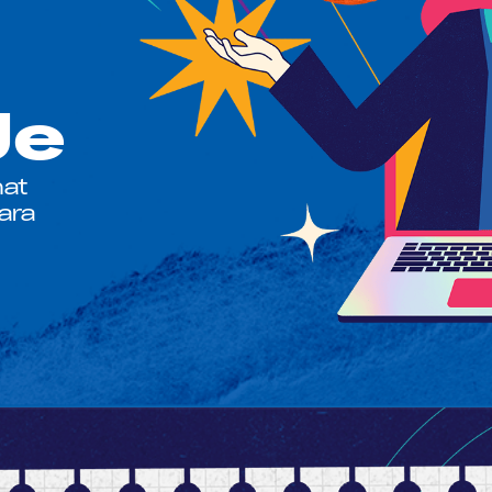
Je
mat
ara